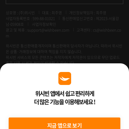
상호명 : (주)위시빈
대표 : 최주영
개인정보책임자 : 최주영
사업자등록번호 : 599-88-01021
통신판매업신고번호 : 제2023-서울강
남-05908호
사업자정보확인
광고 및 제휴 :
support@wishbeen.com
고객센터 : cs@wishbeen.co
m
위시빈은 통신판매중개자이며 통신판매의 당사자가 아닙니다. 따라서 위시빈
은 상품·거래정보에 대하여 책임을 지지 않습니다.
위시빈 서비스의 모든 콘텐츠는 저작자에게 저작권이 있으므로 무단 업로드
혹은 사용 시 법적 책임이 발생할 수 있습니다.
Venture Enterprise
위시빈 앱에서 쉽고 편리하게
더 많은 기능을 이용해보세요 !
2022 ⓒ Better Than WishBeen.
지금 앱으로 보기