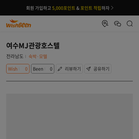
회원 가입하고
5,000포인트
&
포인트 적립
하자
여수MJ관광호스텔
전라남도
숙박·모텔
Wish
0
Been
0
리뷰하기
공유하기