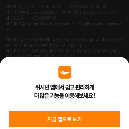
상호명 : (주)위시빈
대표 : 최주영
개인정보책임자 : 최주영
사업자등록번호 : 599-88-01021
통신판매업신고번호 : 제2023-서울강
남-05908호
사업자정보확인
광고 및 제휴 :
support@wishbeen.com
고객센터 : cs@wishbeen.co
m
위시빈은 통신판매중개자이며 통신판매의 당사자가 아닙니다. 따라서 위시빈
은 상품·거래정보에 대하여 책임을 지지 않습니다.
위시빈 서비스의 모든 콘텐츠는 저작자에게 저작권이 있으므로 무단 업로드
혹은 사용 시 법적 책임이 발생할 수 있습니다.
Venture Enterprise
위시빈 앱에서 쉽고 편리하게
더 많은 기능을 이용해보세요 !
2022 ⓒ Better Than WishBeen.
지금 앱으로 보기