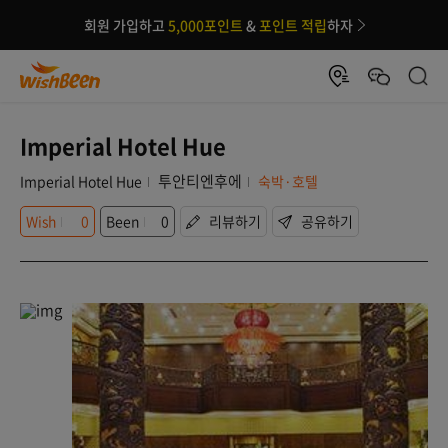
회원 가입하고
5,000포인트
&
포인트 적립
하자
Imperial Hotel Hue
투안티엔후에
Imperial Hotel Hue
숙박·호텔
Wish
0
Been
0
리뷰하기
공유하기