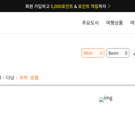
회원 가입하고
5,000포인트
&
포인트 적립
하자
주요도시
여행상품
여
Wish
0
Been
0
l
다낭
숙박·호텔