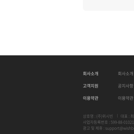
회사소개
회사소개
고객지원
공지사항
이용약관
이용약관
상호명 : (주)위시빈
대표 : 
사업자등록번호 : 599-88-01021
광고 및 제휴 :
support@wishb