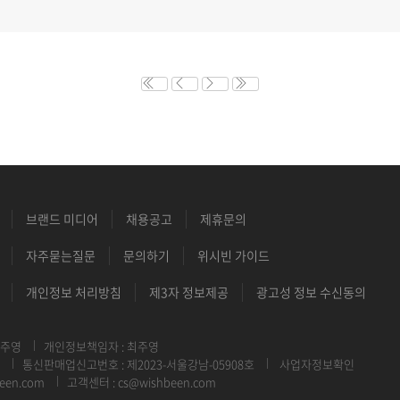
브랜드 미디어
채용공고
제휴문의
자주묻는질문
문의하기
위시빈 가이드
개인정보 처리방침
제3자 정보제공
광고성 정보 수신동의
최주영
개인정보책임자 : 최주영
통신판매업신고번호 : 제2023-서울강남-05908호
사업자정보확인
een.com
고객센터 : cs@wishbeen.com