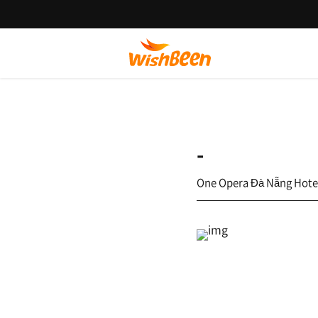
-
One Opera Đà Nẵng Hote