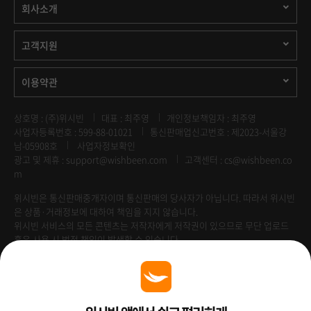
회사소개
고객지원
이용약관
상호명 : (주)위시빈
대표 : 최주영
개인정보책임자 : 최주영
사업자등록번호 : 599-88-01021
통신판매업신고번호 : 제2023-서울강
남-05908호
사업자정보확인
광고 및 제휴 :
support@wishbeen.com
고객센터 : cs@wishbeen.co
m
위시빈은 통신판매중개자이며 통신판매의 당사자가 아닙니다. 따라서 위시빈
은 상품·거래정보에 대하여 책임을 지지 않습니다.
위시빈 서비스의 모든 콘텐츠는 저작자에게 저작권이 있으므로 무단 업로드
혹은 사용 시 법적 책임이 발생할 수 있습니다.
Venture Enterprise