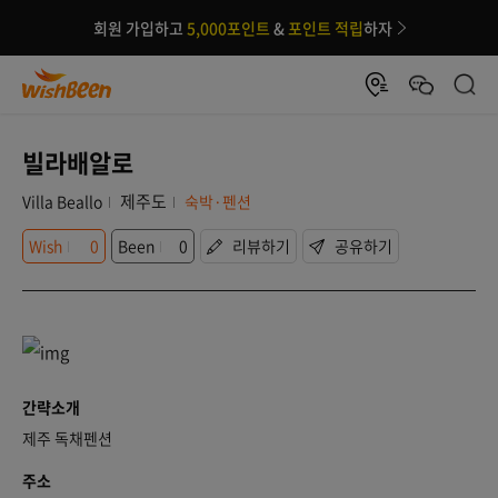
회원 가입하고
5,000포인트
&
포인트 적립
하자
빌라배알로
제주도
Villa Beallo
숙박·펜션
Wish
0
Been
0
리뷰하기
공유하기
간략소개
제주 독채펜션
주소