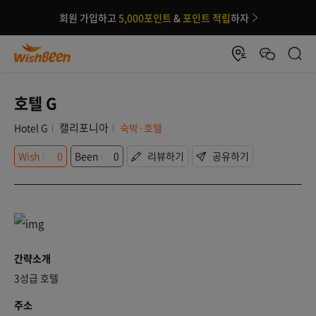
회원 가입하고
5,000포인트
&
포인트 적립
하자
호텔 G
캘리포니아
Hotel G
숙박·호텔
Wish
0
Been
0
리뷰하기
공유하기
간략소개
3성급 호텔
주소