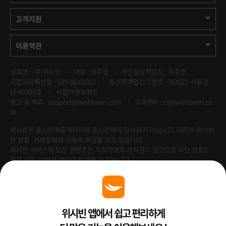
고객지원
이용약관
상호명 : (주)위시빈
대표 : 최주영
개인정보책임자 : 최주영
사업자등록번호 : 599-88-01021
통신판매업신고번호 : 제2023-서울강
남-05908호
사업자정보확인
광고 및 제휴 :
support@wishbeen.com
고객센터 : cs@wishbeen.co
m
위시빈은 통신판매중개자이며 통신판매의 당사자가 아닙니다. 따라서 위시빈
은 상품·거래정보에 대하여 책임을 지지 않습니다.
위시빈 서비스의 모든 콘텐츠는 저작자에게 저작권이 있으므로 무단 업로드
혹은 사용 시 법적 책임이 발생할 수 있습니다.
Venture Enterprise
위시빈 앱에서 쉽고 편리하게