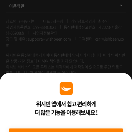
이용약관
상호명 : (주)위시빈
대표 : 최주영
개인정보책임자 : 최주영
사업자등록번호 : 599-88-01021
통신판매업신고번호 : 제2023-서울강
남-05908호
사업자정보확인
광고 및 제휴 :
support@wishbeen.com
고객센터 : cs@wishbeen.co
m
위시빈은 통신판매중개자이며 통신판매의 당사자가 아닙니다. 따라서 위시빈
은 상품·거래정보에 대하여 책임을 지지 않습니다.
위시빈 서비스의 모든 콘텐츠는 저작자에게 저작권이 있으므로 무단 업로드
혹은 사용 시 법적 책임이 발생할 수 있습니다.
Venture Enterprise
위시빈 앱에서 쉽고 편리하게
더 많은 기능을 이용해보세요 !