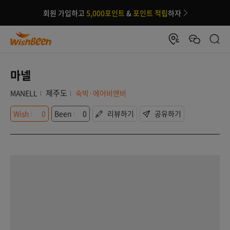
회원 가입하고
5,000포인트
&
포인트 적립
하자
마넬
제주도
MANELL
숙박·에어비앤비
Wish
0
Been
0
리뷰하기
공유하기