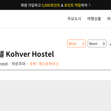
회원 가입하고
5,000포인트
&
포인트 적립
하자
주요도시
여행상품
여
Wish
0
Been
0
Kohver Hostel
stel
하르주마
숙박·게스트하우스