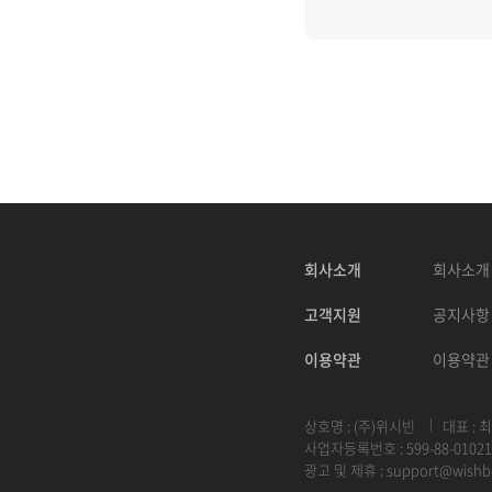
회사소개
회사소개
고객지원
공지사항
이용약관
이용약관
상호명 : (주)위시빈
대표 : 
사업자등록번호 : 599-88-01021
광고 및 제휴 :
support@wishb