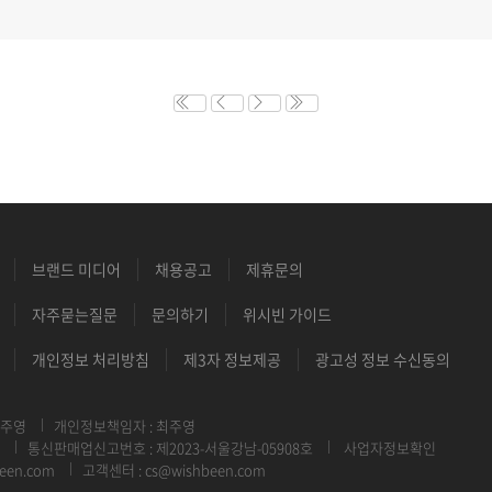
브랜드 미디어
채용공고
제휴문의
자주묻는질문
문의하기
위시빈 가이드
개인정보 처리방침
제3자 정보제공
광고성 정보 수신동의
최주영
개인정보책임자 : 최주영
통신판매업신고번호 : 제2023-서울강남-05908호
사업자정보확인
een.com
고객센터 : cs@wishbeen.com