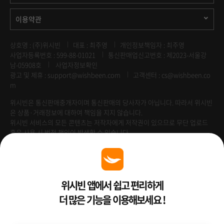
이용약관
상호명 : (주)위시빈
대표 : 최주영
개인정보책임자 : 최주영
사업자등록번호 : 599-88-01021
통신판매업신고번호 : 제2023-서울강
남-05908호
사업자정보확인
광고 및 제휴 :
support@wishbeen.com
고객센터 : cs@wishbeen.co
m
위시빈은 통신판매중개자이며 통신판매의 당사자가 아닙니다. 따라서 위시빈
은 상품·거래정보에 대하여 책임을 지지 않습니다.
위시빈 서비스의 모든 콘텐츠는 저작자에게 저작권이 있으므로 무단 업로드
혹은 사용 시 법적 책임이 발생할 수 있습니다.
Venture Enterprise
위시빈 앱에서 쉽고 편리하게
더 많은 기능을 이용해보세요 !