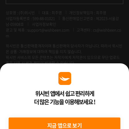
상호명 : (주)위시빈
대표 : 최주영
개인정보책임자 : 최주영
사업자등록번호 : 599-88-01021
통신판매업신고번호 : 제2023-서울강
남-05908호
사업자정보확인
광고 및 제휴 :
support@wishbeen.com
고객센터 : cs@wishbeen.co
m
위시빈은 통신판매중개자이며 통신판매의 당사자가 아닙니다. 따라서 위시빈
은 상품·거래정보에 대하여 책임을 지지 않습니다.
위시빈 서비스의 모든 콘텐츠는 저작자에게 저작권이 있으므로 무단 업로드
혹은 사용 시 법적 책임이 발생할 수 있습니다.
Venture Enterprise
위시빈 앱에서 쉽고 편리하게
더 많은 기능을 이용해보세요 !
2022 ⓒ Better Than WishBeen.
지금 앱으로 보기