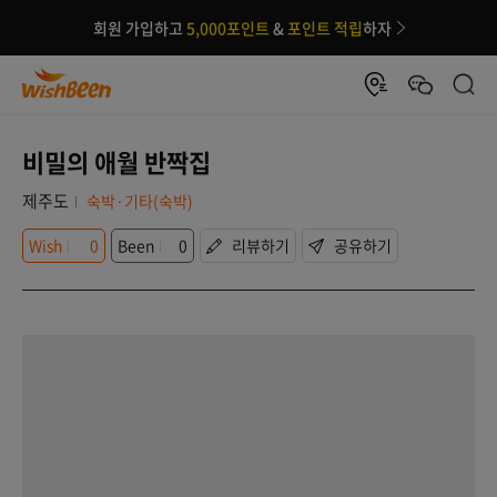
회원 가입하고
5,000포인트
&
포인트 적립
하자
비밀의 애월 반짝집
제주도
숙박·기타(숙박)
Wish
0
Been
0
리뷰하기
공유하기