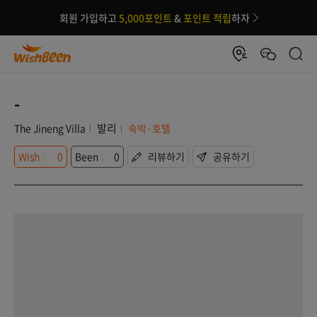
회원 가입하고
5,000포인트
&
포인트 적립
하자
-
발리
The Jineng Villa
숙박·호텔
Wish
0
Been
0
리뷰하기
공유하기