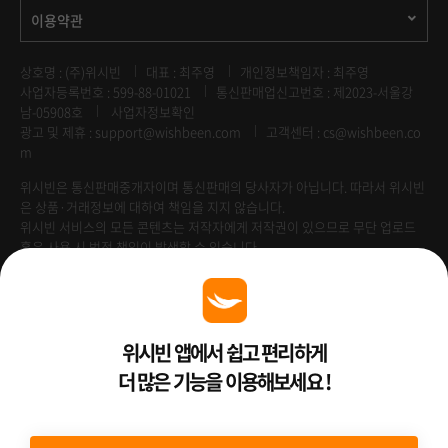
이용약관
상호명 : (주)위시빈
대표 : 최주영
개인정보책임자 : 최주영
사업자등록번호 : 599-88-01021
통신판매업신고번호 : 제2023-서울강
남-05908호
사업자정보확인
광고 및 제휴 :
support@wishbeen.com
고객센터 : cs@wishbeen.co
m
위시빈은 통신판매중개자이며 통신판매의 당사자가 아닙니다. 따라서 위시빈
은 상품·거래정보에 대하여 책임을 지지 않습니다.
위시빈 서비스의 모든 콘텐츠는 저작자에게 저작권이 있으므로 무단 업로드
혹은 사용 시 법적 책임이 발생할 수 있습니다.
Venture Enterprise
위시빈 앱에서 쉽고 편리하게
더 많은 기능을 이용해보세요 !