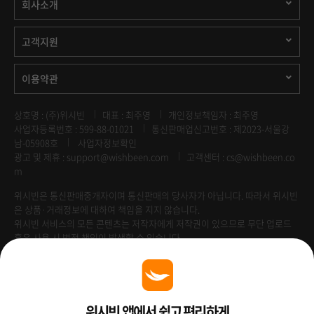
회사소개
고객지원
이용약관
상호명 : (주)위시빈
대표 : 최주영
개인정보책임자 : 최주영
사업자등록번호 : 599-88-01021
통신판매업신고번호 : 제2023-서울강
남-05908호
사업자정보확인
광고 및 제휴 :
support@wishbeen.com
고객센터 : cs@wishbeen.co
m
위시빈은 통신판매중개자이며 통신판매의 당사자가 아닙니다. 따라서 위시빈
은 상품·거래정보에 대하여 책임을 지지 않습니다.
위시빈 서비스의 모든 콘텐츠는 저작자에게 저작권이 있으므로 무단 업로드
혹은 사용 시 법적 책임이 발생할 수 있습니다.
Venture Enterprise
위시빈 앱에서 쉽고 편리하게