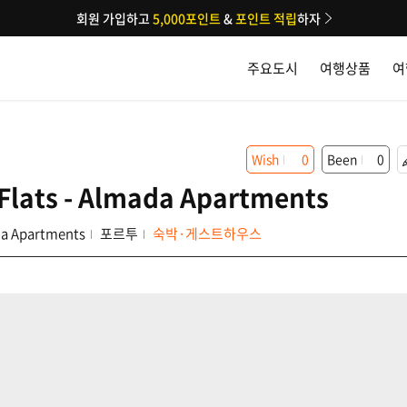
회원 가입하고
5,000포인트
&
포인트 적립
하자
주요도시
여행상품
여
Wish
0
Been
0
 Flats - Almada Apartments
ada Apartments
포르투
숙박·게스트하우스