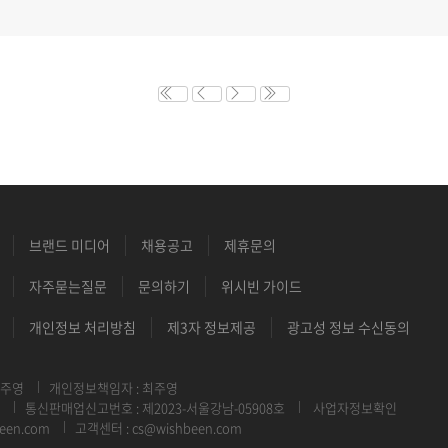
브랜드 미디어
채용공고
제휴문의
자주묻는질문
문의하기
위시빈 가이드
개인정보 처리방침
제3자 정보제공
광고성 정보 수신동의
최주영
개인정보책임자 : 최주영
통신판매업신고번호 : 제2023-서울강남-05908호
사업자정보확인
een.com
고객센터 : cs@wishbeen.com