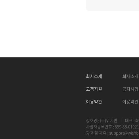
회사소개
회사소개
고객지원
공지사항
이용약관
이용약관
상호명 : (주)위시빈
대표 : 
사업자등록번호 : 599-88-01021
광고 및 제휴 :
support@wishb