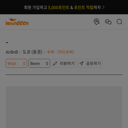
회원 가입하고
5,000포인트
&
포인트 적립
하자
-
도쿄 (동경)
AirBnB
숙박·기타(숙박)
Wish
0
Been
0
리뷰하기
공유하기