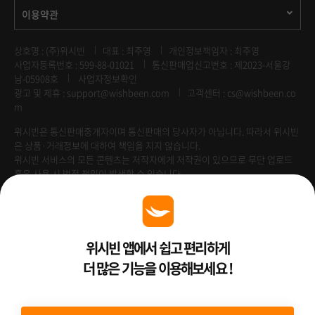
이용약관
상호명 : (주)위시빈
대표 : 최주영
개인정보책임자 : 최주영
사업자등록번호 : 599-88-01021
통신판매업신고번호 : 제2023-서울강
남-05908호
사업자정보확인
광고 및 제휴 :
support@wishbeen.com
고객센터 : cs@wishbeen.co
m
위시빈은 통신판매중개자이며 통신판매의 당사자가 아닙니다. 따라서 위시빈
은 상품·거래정보에 대하여 책임을 지지 않습니다.
위시빈 서비스의 모든 콘텐츠는 저작자에게 저작권이 있으므로 무단 업로드
혹은 사용 시 법적 책임이 발생할 수 있습니다.
Venture Enterprise
위시빈 앱에서 쉽고 편리하게
더 많은 기능을 이용해보세요 !