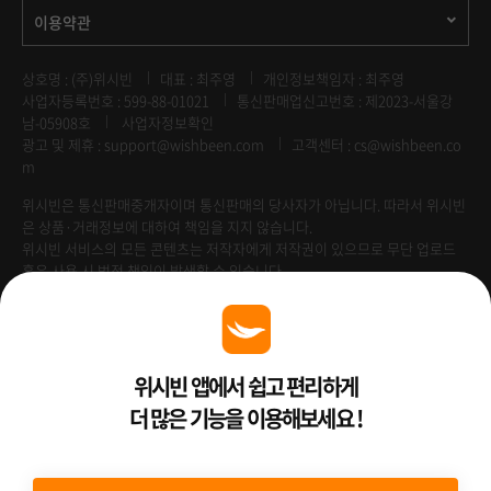
이용약관
상호명 : (주)위시빈
대표 : 최주영
개인정보책임자 : 최주영
사업자등록번호 : 599-88-01021
통신판매업신고번호 : 제2023-서울강
남-05908호
사업자정보확인
광고 및 제휴 :
support@wishbeen.com
고객센터 : cs@wishbeen.co
m
위시빈은 통신판매중개자이며 통신판매의 당사자가 아닙니다. 따라서 위시빈
은 상품·거래정보에 대하여 책임을 지지 않습니다.
위시빈 서비스의 모든 콘텐츠는 저작자에게 저작권이 있으므로 무단 업로드
혹은 사용 시 법적 책임이 발생할 수 있습니다.
Venture Enterprise
위시빈 앱에서 쉽고 편리하게
더 많은 기능을 이용해보세요 !