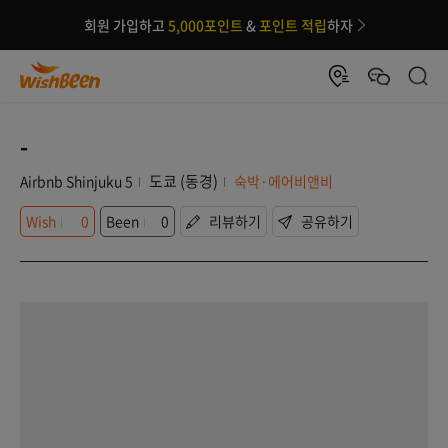
회원 가입하고
5,000포인트
&
포인트 적립
하자
-
도쿄 (동경)
Airbnb Shinjuku 5
숙박·에어비앤비
Wish
0
Been
0
리뷰하기
공유하기