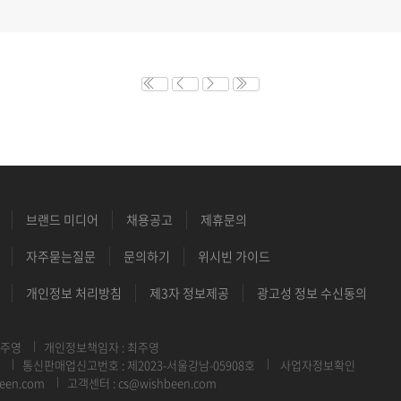
브랜드 미디어
채용공고
제휴문의
자주묻는질문
문의하기
위시빈 가이드
개인정보 처리방침
제3자 정보제공
광고성 정보 수신동의
최주영
개인정보책임자 : 최주영
통신판매업신고번호 : 제2023-서울강남-05908호
사업자정보확인
een.com
고객센터 : cs@wishbeen.com