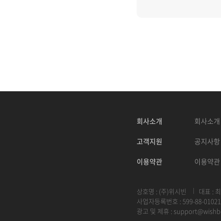
회사소개
회사소개
고객지원
공지사항
이용약관
이용약관
상호명 : (주)위시빈
대표 : 
사업자등록번호 : 599-88-01021
광고 및 제휴 :
support@wishb