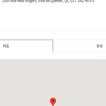
2305 Rue Réal-Angers, Ville de Québec, QC G1T 1N2 캐나다
지도
정보