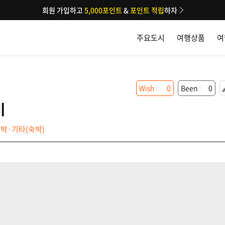
회원 가입하고
5,000포인트
&
포인트 적립
하자
주요도시
여행상품
여
Wish
0
Been
0
비
박·기타(숙박)