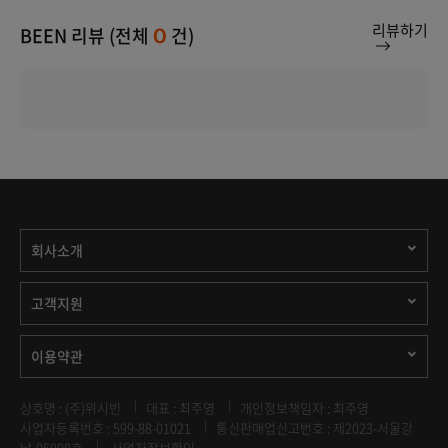
리뷰하기
BEEN 리뷰 (전체
건)
0
회사소개
고객지원
이용약관
상호명 : (주)위시빈
대표 : 최주영
개인정보책임자 : 최주영
사업자등록번호 : 599-88-01021
통신판매업신고번호 : 제2023-서울강
남-05908호
사업자정보확인