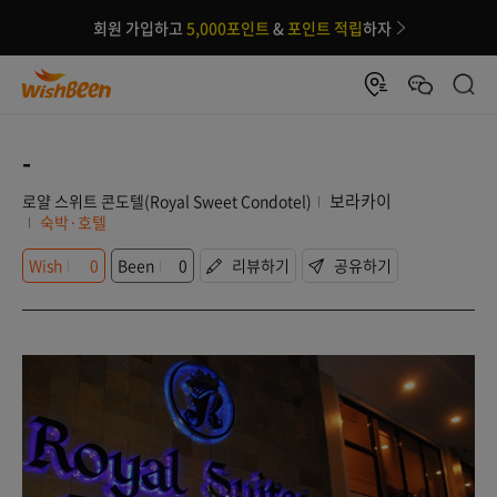
회원 가입하고
5,000포인트
&
포인트 적립
하자
-
보라카이
로얄 스위트 콘도텔(Royal Sweet Condotel)
숙박·호텔
Wish
0
Been
0
리뷰하기
공유하기