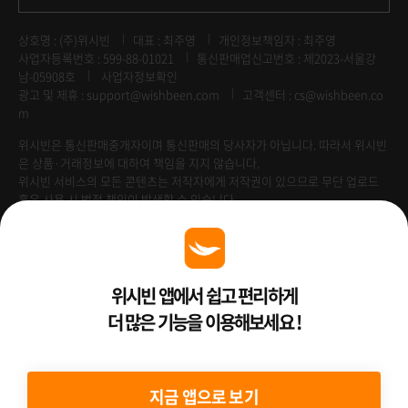
상호명 : (주)위시빈
대표 : 최주영
개인정보책임자 : 최주영
사업자등록번호 : 599-88-01021
통신판매업신고번호 : 제2023-서울강
남-05908호
사업자정보확인
광고 및 제휴 :
support@wishbeen.com
고객센터 : cs@wishbeen.co
m
위시빈은 통신판매중개자이며 통신판매의 당사자가 아닙니다. 따라서 위시빈
은 상품·거래정보에 대하여 책임을 지지 않습니다.
위시빈 서비스의 모든 콘텐츠는 저작자에게 저작권이 있으므로 무단 업로드
혹은 사용 시 법적 책임이 발생할 수 있습니다.
Venture Enterprise
위시빈 앱에서 쉽고 편리하게
더 많은 기능을 이용해보세요 !
2022 ⓒ Better Than WishBeen.
지금 앱으로 보기