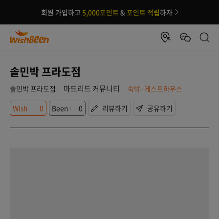
회원 가입하고
5,000포인트
&
포인트 적립
하자
솔민박 프라도점
마드리드 커뮤니티
솔민박 프라도점
숙박·게스트하우스
Wish
0
Been
0
리뷰하기
공유하기