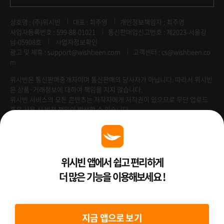
상호명 : (주)위시빈
대표 : 최주영
개인정보책임자 : 최주영
사업자등록번호 : 599-88-01021
통신판매업신고번호 : 제2023-서울강
남-05908호
사업자정보확인
광고 및 제휴 :
support@wishbeen.com
고객센터 : cs@wishbeen.co
m
위시빈은 통신판매중개자이며 통신판매의 당사자가 아닙니다. 따라서 위시빈
은 상품·거래정보에 대하여 책임을 지지 않습니다.
위시빈 서비스의 모든 콘텐츠는 저작자에게 저작권이 있으므로 무단 업로드
혹은 사용 시 법적 책임이 발생할 수 있습니다.
Venture Enterprise
위시빈 앱에서 쉽고 편리하게
더 많은 기능을 이용해보세요 !
2022 ⓒ Better Than WishBeen.
지금 앱으로 보기