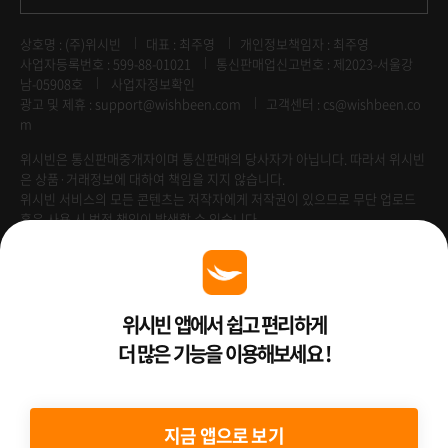
상호명 : (주)위시빈
대표 : 최주영
개인정보책임자 : 최주영
사업자등록번호 : 599-88-01021
통신판매업신고번호 : 제2023-서울강
남-05908호
사업자정보확인
광고 및 제휴 :
support@wishbeen.com
고객센터 : cs@wishbeen.co
m
위시빈은 통신판매중개자이며 통신판매의 당사자가 아닙니다. 따라서 위시빈
은 상품·거래정보에 대하여 책임을 지지 않습니다.
위시빈 서비스의 모든 콘텐츠는 저작자에게 저작권이 있으므로 무단 업로드
혹은 사용 시 법적 책임이 발생할 수 있습니다.
Venture Enterprise
위시빈 앱에서 쉽고 편리하게
더 많은 기능을 이용해보세요 !
2022 ⓒ Better Than WishBeen.
지금 앱으로 보기