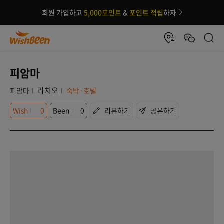
회원 가입하고
5,000포인트
&
포인트 적립
하자
피암마
라치오
피암마
숙박·호텔
Wish
0
Been
0
리뷰하기
공유하기