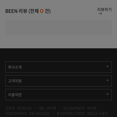
리뷰하기
BEEN 리뷰 (전체
건)
0
회사소개
고객지원
이용약관
상호명 : (주)위시빈
대표 : 최주영
개인정보책임자 : 최주영
사업자등록번호 : 599-88-01021
통신판매업신고번호 : 제2023-서울강