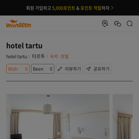
회원 가입하고
5,000포인트
&
포인트 적립
하자
hotel tartu
타르투
hotel tartu
숙박·호텔
Wish
0
Been
0
리뷰하기
공유하기