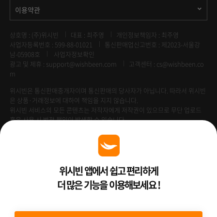
이용약관
상호명 : (주)위시빈
대표 : 최주영
개인정보책임자 : 최주영
사업자등록번호 : 599-88-01021
통신판매업신고번호 : 제2023-서울강
남-05908호
사업자정보확인
광고 및 제휴 :
support@wishbeen.com
고객센터 : cs@wishbeen.co
m
위시빈은 통신판매중개자이며 통신판매의 당사자가 아닙니다. 따라서 위시빈
은 상품·거래정보에 대하여 책임을 지지 않습니다.
위시빈 서비스의 모든 콘텐츠는 저작자에게 저작권이 있으므로 무단 업로드
혹은 사용 시 법적 책임이 발생할 수 있습니다.
Venture Enterprise
위시빈 앱에서 쉽고 편리하게
더 많은 기능을 이용해보세요 !