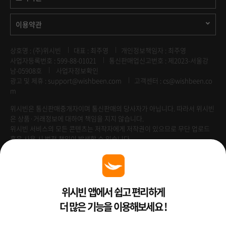
이용약관
상호명 : (주)위시빈
대표 : 최주영
개인정보책임자 : 최주영
사업자등록번호 : 599-88-01021
통신판매업신고번호 : 제2023-서울강
남-05908호
사업자정보확인
광고 및 제휴 :
support@wishbeen.com
고객센터 : cs@wishbeen.co
m
위시빈은 통신판매중개자이며 통신판매의 당사자가 아닙니다. 따라서 위시빈
은 상품·거래정보에 대하여 책임을 지지 않습니다.
위시빈 서비스의 모든 콘텐츠는 저작자에게 저작권이 있으므로 무단 업로드
혹은 사용 시 법적 책임이 발생할 수 있습니다.
Venture Enterprise
위시빈 앱에서 쉽고 편리하게
더 많은 기능을 이용해보세요 !