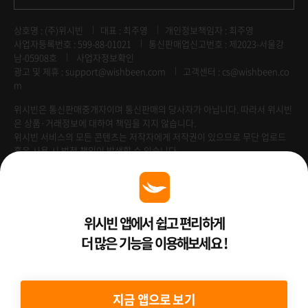
상호명 : (주)위시빈
대표 : 최주영
개인정보책임자 : 최주영
사업자등록번호 : 599-88-01021
통신판매업신고번호 : 제2023-서울강
남-05908호
사업자정보확인
광고 및 제휴 :
support@wishbeen.com
고객센터 : cs@wishbeen.co
m
위시빈은 통신판매중개자이며 통신판매의 당사자가 아닙니다. 따라서 위시빈
은 상품·거래정보에 대하여 책임을 지지 않습니다.
위시빈 서비스의 모든 콘텐츠는 저작자에게 저작권이 있으므로 무단 업로드
혹은 사용 시 법적 책임이 발생할 수 있습니다.
Venture Enterprise
위시빈 앱에서 쉽고 편리하게
더 많은 기능을 이용해보세요 !
2022 ⓒ Better Than WishBeen.
지금 앱으로 보기