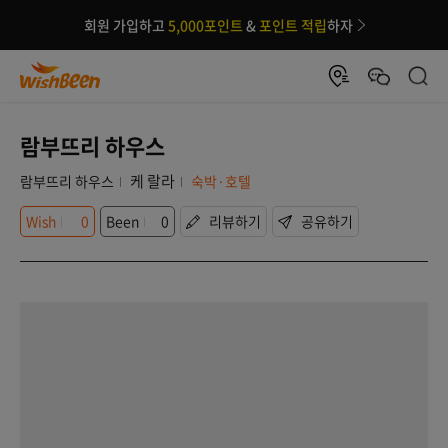
회원 가입하고
5,000포인트
&
포인트 적립
하자
람부뜨리 하우스
케 랄라
람부뜨리 하우스
숙박·호텔
Wish
0
Been
0
리뷰하기
공유하기