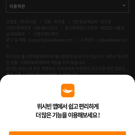
이용약관
상호명 : (주)위시빈
대표 : 최주영
개인정보책임자 : 최주영
사업자등록번호 : 599-88-01021
통신판매업신고번호 : 제2023-서울강
남-05908호
사업자정보확인
광고 및 제휴 :
support@wishbeen.com
고객센터 : cs@wishbeen.co
m
위시빈은 통신판매중개자이며 통신판매의 당사자가 아닙니다. 따라서 위시빈
은 상품·거래정보에 대하여 책임을 지지 않습니다.
위시빈 서비스의 모든 콘텐츠는 저작자에게 저작권이 있으므로 무단 업로드
혹은 사용 시 법적 책임이 발생할 수 있습니다.
Venture Enterprise
위시빈 앱에서 쉽고 편리하게
더 많은 기능을 이용해보세요 !