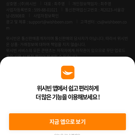
상호명 : (주)위시빈
대표 : 최주영
개인정보책임자 : 최주영
사업자등록번호 : 599-88-01021
통신판매업신고번호 : 제2023-서울강
남-05908호
사업자정보확인
광고 및 제휴 :
support@wishbeen.com
고객센터 : cs@wishbeen.co
m
위시빈은 통신판매중개자이며 통신판매의 당사자가 아닙니다. 따라서 위시빈
은 상품·거래정보에 대하여 책임을 지지 않습니다.
위시빈 서비스의 모든 콘텐츠는 저작자에게 저작권이 있으므로 무단 업로드
혹은 사용 시 법적 책임이 발생할 수 있습니다.
Venture Enterprise
위시빈 앱에서 쉽고 편리하게
더 많은 기능을 이용해보세요 !
2022 ⓒ Better Than WishBeen.
지금 앱으로 보기