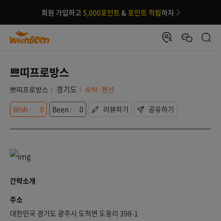
회원 가입하고
5,000포인트
&
포인트 적립
하자
쁘띠프로방스
경기도
쁘띠프로방스
숙박·펜션
Wish
0
Been
0
리뷰하기
공유하기
간략소개
주소
대한민국 경기도 광주시 도척면 도웅리 398-1