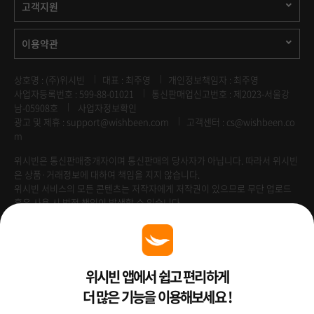
고객지원
이용약관
상호명 : (주)위시빈
대표 : 최주영
개인정보책임자 : 최주영
사업자등록번호 : 599-88-01021
통신판매업신고번호 : 제2023-서울강
남-05908호
사업자정보확인
광고 및 제휴 :
support@wishbeen.com
고객센터 : cs@wishbeen.co
m
위시빈은 통신판매중개자이며 통신판매의 당사자가 아닙니다. 따라서 위시빈
은 상품·거래정보에 대하여 책임을 지지 않습니다.
위시빈 서비스의 모든 콘텐츠는 저작자에게 저작권이 있으므로 무단 업로드
혹은 사용 시 법적 책임이 발생할 수 있습니다.
Venture Enterprise
위시빈 앱에서 쉽고 편리하게
더 많은 기능을 이용해보세요 !