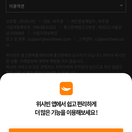
이용약관
상호명 : (주)위시빈
대표 : 최주영
개인정보책임자 : 최주영
사업자등록번호 : 599-88-01021
통신판매업신고번호 : 제2023-서울강
남-05908호
사업자정보확인
광고 및 제휴 :
support@wishbeen.com
고객센터 : cs@wishbeen.co
m
위시빈은 통신판매중개자이며 통신판매의 당사자가 아닙니다. 따라서 위시빈
은 상품·거래정보에 대하여 책임을 지지 않습니다.
위시빈 서비스의 모든 콘텐츠는 저작자에게 저작권이 있으므로 무단 업로드
혹은 사용 시 법적 책임이 발생할 수 있습니다.
Venture Enterprise
위시빈 앱에서 쉽고 편리하게
더 많은 기능을 이용해보세요 !