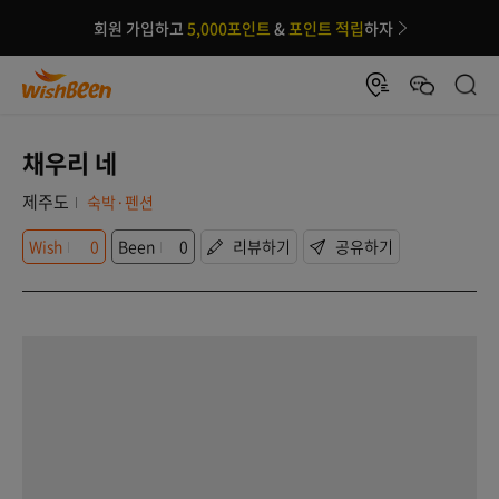
회원 가입하고
5,000포인트
&
포인트 적립
하자
채우리 네
제주도
숙박·펜션
Wish
0
Been
0
리뷰하기
공유하기