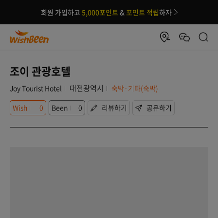
회원 가입하고
5,000포인트
&
포인트 적립
하자
조이 관광호텔
대전광역시
Joy Tourist Hotel
숙박·기타(숙박)
Wish
0
Been
0
리뷰하기
공유하기