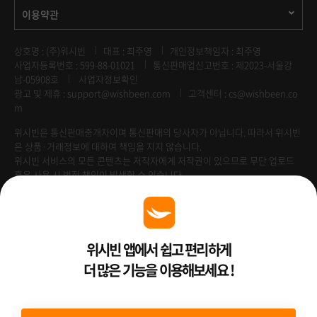
이용약관
상호명 : (주)위시빈
대표 : 최주영
개인정보책임자 : 최주영
사업자등록번호 : 599-88-01021
통신판매업신고번호 : 제2023-서울강
남-05908호
사업자정보확인
광고 및 제휴 :
support@wishbeen.com
고객센터 : cs@wishbeen.co
m
위시빈은 통신판매중개자이며 통신판매의 당사자가 아닙니다. 따라서 위시빈
은 상품·거래정보에 대하여 책임을 지지 않습니다.
위시빈 서비스의 모든 콘텐츠는 저작자에게 저작권이 있으므로 무단 업로드
혹은 사용 시 법적 책임이 발생할 수 있습니다.
Venture Enterprise
위시빈 앱에서 쉽고 편리하게
더 많은 기능을 이용해보세요 !