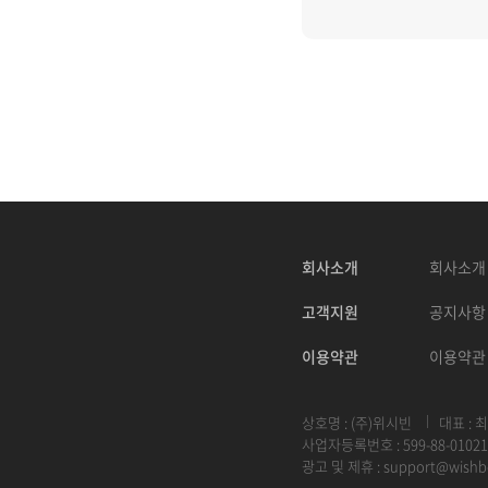
회사소개
회사소개
고객지원
공지사항
이용약관
이용약관
상호명 : (주)위시빈
대표 : 
사업자등록번호 : 599-88-01021
광고 및 제휴 :
support@wishb