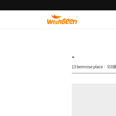
-
13 bemrose place
오0