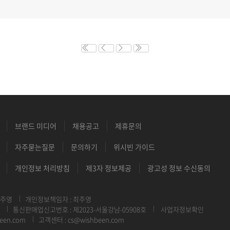
브랜드 미디어
채용공고
제휴문의
자주묻는질문
문의하기
위시빈 가이드
개인정보 처리방침
제3자 정보제공
광고성 정보 수신동의
최주영
개인정보책임자 : 최주영
통신판매업신고번호 : 제2023-서울강남-05908호
사업자정보확인
een.com
고객센터 : cs@wishbeen.com