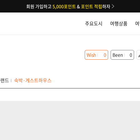
회원 가입하고
5,000포인트
&
포인트 적립
하자
주요도시
여행상품
여
Wish
0
Been
0
클랜드
숙박·게스트하우스