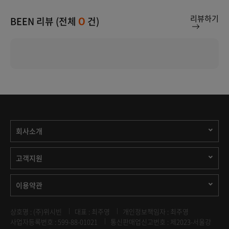
리뷰하기
BEEN 리뷰 (전체
건)
0
회사소개
고객지원
이용약관
상호명 : (주)위시빈
대표 : 최주영
개인정보책임자 : 최주영
사업자등록번호 : 599-88-01021
통신판매업신고번호 : 제2023-서울강