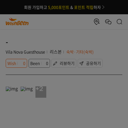
회원 가입하고
5,000포인트
&
포인트 적립
하자
-
리스본
Vila Nova Guesthouse
숙박·기타(숙박)
Wish
0
Been
0
리뷰하기
공유하기
+2