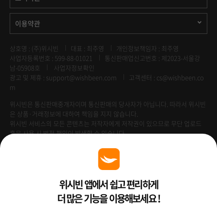
이용약관
상호명 : (주)위시빈
대표 : 최주영
개인정보책임자 : 최주영
사업자등록번호 : 599-88-01021
통신판매업신고번호 : 제2023-서울강
남-05908호
사업자정보확인
광고 및 제휴 :
support@wishbeen.com
고객센터 : cs@wishbeen.co
m
위시빈은 통신판매중개자이며 통신판매의 당사자가 아닙니다. 따라서 위시빈
은 상품·거래정보에 대하여 책임을 지지 않습니다.
위시빈 서비스의 모든 콘텐츠는 저작자에게 저작권이 있으므로 무단 업로드
혹은 사용 시 법적 책임이 발생할 수 있습니다.
Venture Enterprise
위시빈 앱에서 쉽고 편리하게
더 많은 기능을 이용해보세요 !