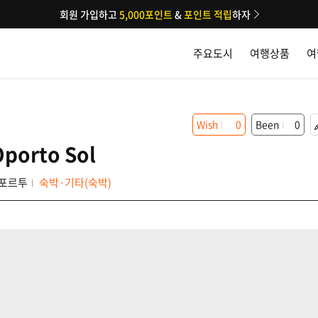
회원 가입하고
5,000포인트
&
포인트 적립
하자
주요도시
여행상품
여
Wish
0
Been
0
Oporto Sol
포르투
숙박·기타(숙박)