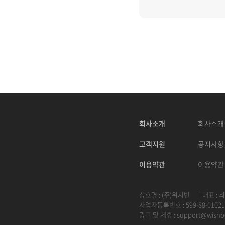
회사소개
회사소개
고객지원
공지사항
이용약관
이용약관
상호명 : (주)위시빈
대표 : 
사업자등록번호 : 599-88-01021
광고 및 제휴 :
support@wishb