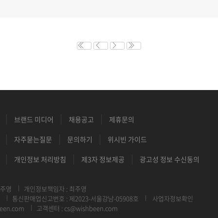
브랜드 미디어
채용공고
제휴문의
자주묻는질문
문의하기
위시빈 가이드
개인정보 처리방침
제3자 정보제공
광고성 정보 수신동의
최주영
개인정보책임자 : 최주영
통신판매업신고번호 : 제2023-서울강남-05908호
사업자정보확인
een.com
고객센터 : cs@wishbeen.com