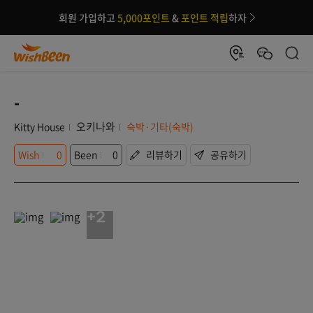
회원 가입하고
5,000포인트
&
포인트 적립
하자
-
오키나와
Kitty House
숙박·기타(숙박)
Wish
0
Been
0
리뷰하기
공유하기
+2