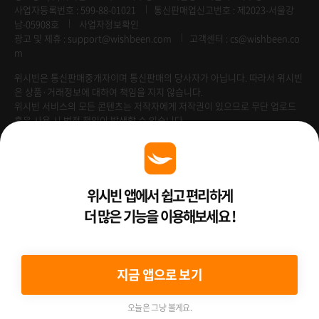
사업자등록번호 : 599-88-01021
통신판매업신고번호 : 제2023-서울강
남-05908호
사업자정보확인
광고 및 제휴 :
support@wishbeen.com
고객센터 : cs@wishbeen.co
m
위시빈은 통신판매중개자이며 통신판매의 당사자가 아닙니다. 따라서 위시빈
은 상품·거래정보에 대하여 책임을 지지 않습니다.
위시빈 서비스의 모든 콘텐츠는 저작자에게 저작권이 있으므로 무단 업로드
혹은 사용 시 법적 책임이 발생할 수 있습니다.
Venture Enterprise
위시빈 앱에서 쉽고 편리하게
더 많은 기능을 이용해보세요 !
2022 ⓒ Better Than WishBeen.
지금 앱으로 보기
오늘은 그냥 볼게요.