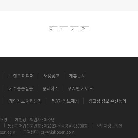
브랜드 미디어
채용공고
제휴문의
자주묻는질문
문의하기
위시빈 가이드
개인정보 처리방침
제3자 정보제공
광고성 정보 수신동의
최주영
개인정보책임자 : 최주영
통신판매업신고번호 : 제2023-서울강남-05908호
사업자정보확인
een.com
고객센터 : cs@wishbeen.com