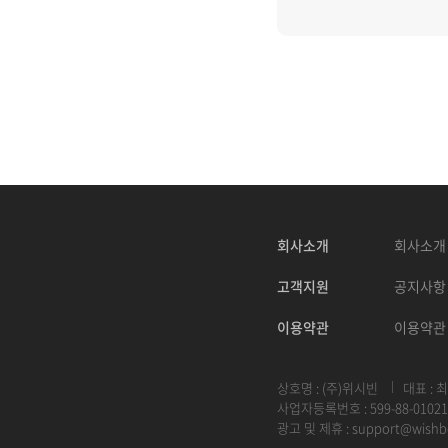
회사소개
회사소개
고객지원
공지사항
이용약관
이용약관
상호명 : (주)위시빈
대표 : 
사업자등록번호 : 599-88-01021
광고 및 제휴 :
support@wishb