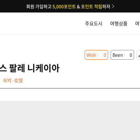
회원 가입하고
5,000포인트
&
포인트 적립
하자
주요도시
여행상품
여
Wish
0
Been
0
스 팔레 니케이아
숙박·호텔