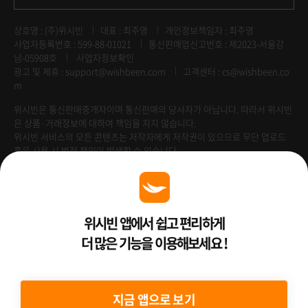
상호명 : (주)위시빈
대표 : 최주영
개인정보책임자 : 최주영
사업자등록번호 : 599-88-01021
통신판매업신고번호 : 제2023-서울강
남-05908호
사업자정보확인
광고 및 제휴 :
support@wishbeen.com
고객센터 : cs@wishbeen.co
m
위시빈은 통신판매중개자이며 통신판매의 당사자가 아닙니다. 따라서 위시빈
은 상품·거래정보에 대하여 책임을 지지 않습니다.
위시빈 서비스의 모든 콘텐츠는 저작자에게 저작권이 있으므로 무단 업로드
혹은 사용 시 법적 책임이 발생할 수 있습니다.
Venture Enterprise
위시빈 앱에서 쉽고 편리하게
더 많은 기능을 이용해보세요 !
2022 ⓒ Better Than WishBeen.
지금 앱으로 보기