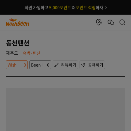
회원 가입하고
5,000포인트
&
포인트 적립
하자
동천펜션
제주도
숙박·펜션
Wish
0
Been
0
리뷰하기
공유하기