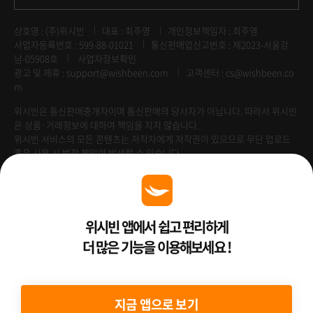
상호명 : (주)위시빈
대표 : 최주영
개인정보책임자 : 최주영
사업자등록번호 : 599-88-01021
통신판매업신고번호 : 제2023-서울강
남-05908호
사업자정보확인
광고 및 제휴 :
support@wishbeen.com
고객센터 : cs@wishbeen.co
m
위시빈은 통신판매중개자이며 통신판매의 당사자가 아닙니다. 따라서 위시빈
은 상품·거래정보에 대하여 책임을 지지 않습니다.
위시빈 서비스의 모든 콘텐츠는 저작자에게 저작권이 있으므로 무단 업로드
혹은 사용 시 법적 책임이 발생할 수 있습니다.
Venture Enterprise
위시빈 앱에서 쉽고 편리하게
더 많은 기능을 이용해보세요 !
2022 ⓒ Better Than WishBeen.
지금 앱으로 보기