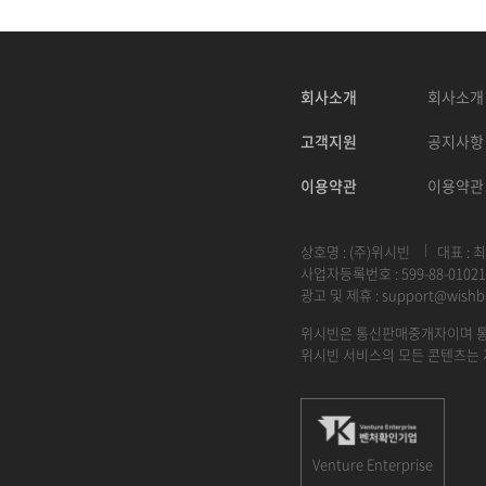
회사소개
회사소개
고객지원
공지사항
이용약관
이용약관
상호명 : (주)위시빈
대표 : 
사업자등록번호 : 599-88-01021
광고 및 제휴 :
support@wishb
위시빈은 통신판매중개자이며 통
위시빈 서비스의 모든 콘텐츠는 
Venture Enterprise