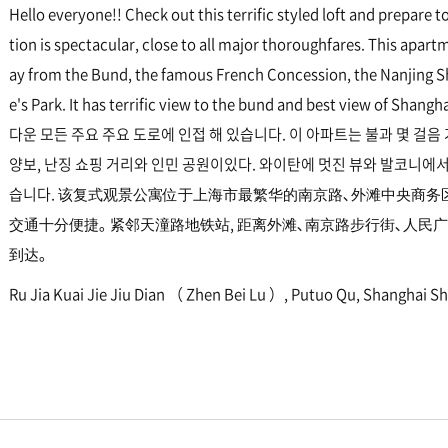
Hello everyone!! Check out this terrific styled loft and prepare 
tion is spectacular, close to all major thoroughfares. This apartm
ay from the Bund, the famous French Concession, the Nanjing S
e's Park. It has terrific view to the bund and best view of Shan
다운 모든 주요 주요 도로에 인접 해 있습니다. 이 아파트는 불과 몇 걸음
양보, 난징 쇼핑 거리와 인민 공원이있다. 와이탄에 멋진 뷰와 발코니에서 
습니다. 该复式观景公寓位于上海市最繁华的南京路､外滩中央商务
交通十分便捷｡ 紧邻天潼路地铁站, 距离外滩､南京路步行街､人民广
到达｡
Ru Jia Kuai Jie Jiu Dian （ Zhen Bei Lu ）, Putuo Qu, Shanghai S