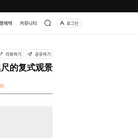
행혜택
커뮤니티
로그인
리뷰하기
공유하기
滩近在咫尺的复式观景
박)