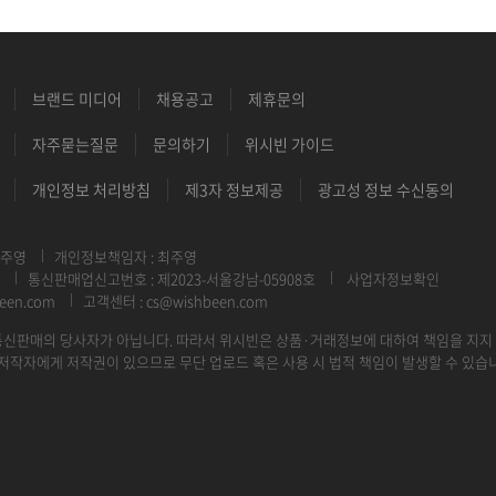
브랜드 미디어
채용공고
제휴문의
자주묻는질문
문의하기
위시빈 가이드
개인정보 처리방침
제3자 정보제공
광고성 정보 수신동의
최주영
개인정보책임자 : 최주영
통신판매업신고번호 : 제2023-서울강남-05908호
사업자정보확인
een.com
고객센터 : cs@wishbeen.com
신판매의 당사자가 아닙니다. 따라서 위시빈은 상품·거래정보에 대하여 책임을 지지
저작자에게 저작권이 있으므로 무단 업로드 혹은 사용 시 법적 책임이 발생할 수 있습