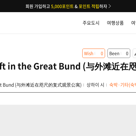
회원 가입하고
5,000포인트
&
포인트 적립
하자
주요도시
여행상품
여
Wish
0
Been
0
 Loft in the Great Bund (与外
he Great Bund (与外滩近在咫尺的复式观景公寓)
상하이 시
숙박·기타(숙