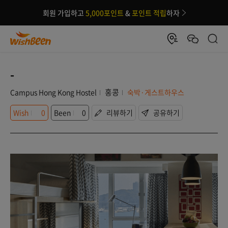
회원 가입하고
5,000포인트
&
포인트 적립
하자
-
홍콩
Campus Hong Kong Hostel
숙박·게스트하우스
Wish
0
Been
0
리뷰하기
공유하기