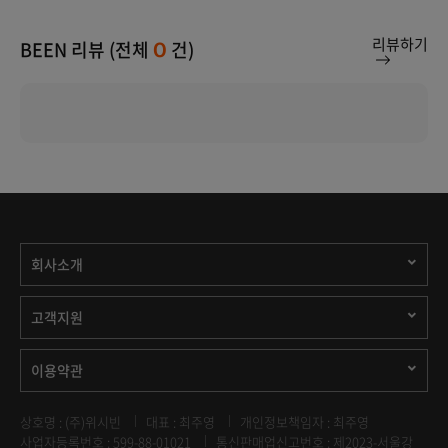
리뷰하기
BEEN 리뷰 (전체
건)
0
회사소개
고객지원
이용약관
상호명 : (주)위시빈
대표 : 최주영
개인정보책임자 : 최주영
사업자등록번호 : 599-88-01021
통신판매업신고번호 : 제2023-서울강