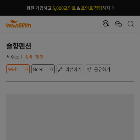
회원 가입하고
5,000포인트
&
포인트 적립
하자
솔향펜션
제주도
숙박·펜션
Wish
0
Been
0
리뷰하기
공유하기