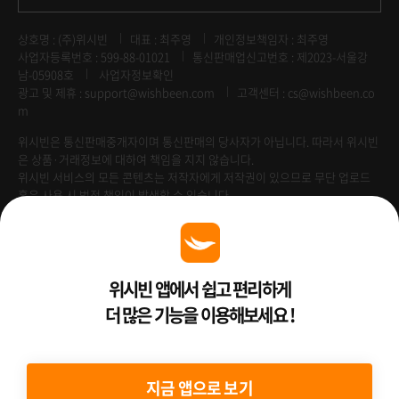
상호명 : (주)위시빈
대표 : 최주영
개인정보책임자 : 최주영
사업자등록번호 : 599-88-01021
통신판매업신고번호 : 제2023-서울강
남-05908호
사업자정보확인
광고 및 제휴 :
support@wishbeen.com
고객센터 : cs@wishbeen.co
m
위시빈은 통신판매중개자이며 통신판매의 당사자가 아닙니다. 따라서 위시빈
은 상품·거래정보에 대하여 책임을 지지 않습니다.
위시빈 서비스의 모든 콘텐츠는 저작자에게 저작권이 있으므로 무단 업로드
혹은 사용 시 법적 책임이 발생할 수 있습니다.
Venture Enterprise
위시빈 앱에서 쉽고 편리하게
더 많은 기능을 이용해보세요 !
2022 ⓒ Better Than WishBeen.
지금 앱으로 보기