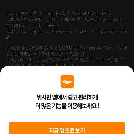
상호명 : (주)위시빈
대표 : 최주영
개인정보책임자 : 최주영
사업자등록번호 : 599-88-01021
통신판매업신고번호 : 제2023-서울강
남-05908호
사업자정보확인
광고 및 제휴 :
support@wishbeen.com
고객센터 : cs@wishbeen.co
m
위시빈은 통신판매중개자이며 통신판매의 당사자가 아닙니다. 따라서 위시빈
은 상품·거래정보에 대하여 책임을 지지 않습니다.
위시빈 서비스의 모든 콘텐츠는 저작자에게 저작권이 있으므로 무단 업로드
혹은 사용 시 법적 책임이 발생할 수 있습니다.
Venture Enterprise
위시빈 앱에서 쉽고 편리하게
더 많은 기능을 이용해보세요 !
2022 ⓒ Better Than WishBeen.
지금 앱으로 보기