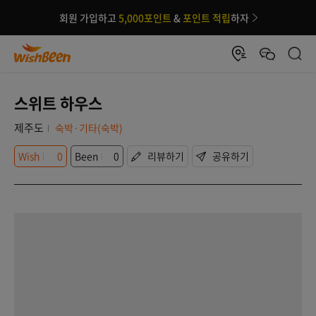
회원 가입하고
5,000포인트
&
포인트 적립
하자
스위트 하우스
제주도
숙박·기타(숙박)
Wish
0
Been
0
리뷰하기
공유하기