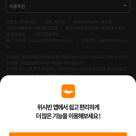
이용약관
상호명 : (주)위시빈
대표 : 최주영
개인정보책임자 : 최주영
사업자등록번호 : 599-88-01021
통신판매업신고번호 : 제2023-서울강
남-05908호
사업자정보확인
광고 및 제휴 :
support@wishbeen.com
고객센터 : cs@wishbeen.co
m
위시빈은 통신판매중개자이며 통신판매의 당사자가 아닙니다. 따라서 위시빈
은 상품·거래정보에 대하여 책임을 지지 않습니다.
위시빈 서비스의 모든 콘텐츠는 저작자에게 저작권이 있으므로 무단 업로드
혹은 사용 시 법적 책임이 발생할 수 있습니다.
Venture Enterprise
위시빈 앱에서 쉽고 편리하게
더 많은 기능을 이용해보세요 !