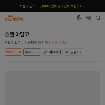
회원 가입하고
5,000포인트
&
포인트 적립
하자
호텔 이달고
카스티야 라만차
호텔 이달고
숙박·호텔
Wish
0
Been
0
리뷰하기
공유하기