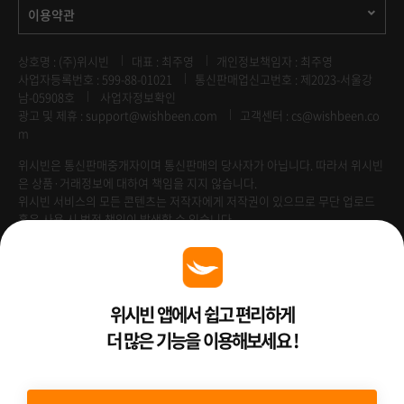
이용약관
상호명 : (주)위시빈
대표 : 최주영
개인정보책임자 : 최주영
사업자등록번호 : 599-88-01021
통신판매업신고번호 : 제2023-서울강
남-05908호
사업자정보확인
광고 및 제휴 :
support@wishbeen.com
고객센터 : cs@wishbeen.co
m
위시빈은 통신판매중개자이며 통신판매의 당사자가 아닙니다. 따라서 위시빈
은 상품·거래정보에 대하여 책임을 지지 않습니다.
위시빈 서비스의 모든 콘텐츠는 저작자에게 저작권이 있으므로 무단 업로드
혹은 사용 시 법적 책임이 발생할 수 있습니다.
Venture Enterprise
위시빈 앱에서 쉽고 편리하게
더 많은 기능을 이용해보세요 !
2022 ⓒ Better Than WishBeen.