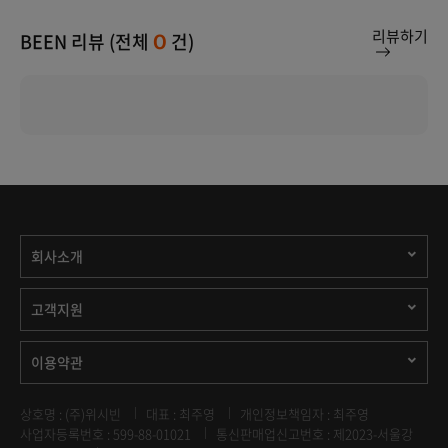
리뷰하기
BEEN 리뷰 (전체
건)
0
회사소개
고객지원
이용약관
상호명 : (주)위시빈
대표 : 최주영
개인정보책임자 : 최주영
사업자등록번호 : 599-88-01021
통신판매업신고번호 : 제2023-서울강