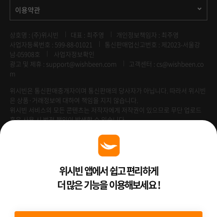
이용약관
상호명 : (주)위시빈
대표 : 최주영
개인정보책임자 : 최주영
사업자등록번호 : 599-88-01021
통신판매업신고번호 : 제2023-서울강
남-05908호
사업자정보확인
광고 및 제휴 :
support@wishbeen.com
고객센터 : cs@wishbeen.co
m
위시빈은 통신판매중개자이며 통신판매의 당사자가 아닙니다. 따라서 위시빈
은 상품·거래정보에 대하여 책임을 지지 않습니다.
위시빈 서비스의 모든 콘텐츠는 저작자에게 저작권이 있으므로 무단 업로드
혹은 사용 시 법적 책임이 발생할 수 있습니다.
Venture Enterprise
위시빈 앱에서 쉽고 편리하게
더 많은 기능을 이용해보세요 !