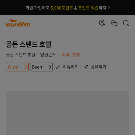
회원 가입하고
5,000포인트
&
포인트 적립
하자
골든 스탠드 호텔
잉글랜드
골든 스탠드 호텔
숙박·호텔
Wish
0
Been
0
리뷰하기
공유하기