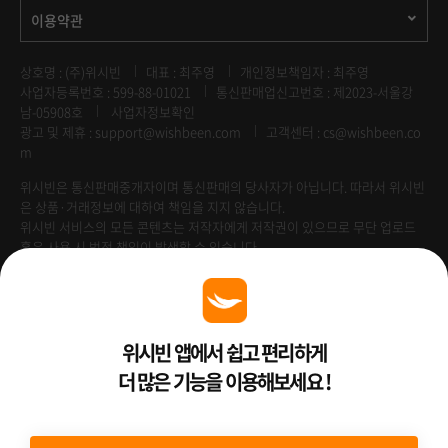
이용약관
상호명 : (주)위시빈
대표 : 최주영
개인정보책임자 : 최주영
사업자등록번호 : 599-88-01021
통신판매업신고번호 : 제2023-서울강
남-05908호
사업자정보확인
광고 및 제휴 :
support@wishbeen.com
고객센터 : cs@wishbeen.co
m
위시빈은 통신판매중개자이며 통신판매의 당사자가 아닙니다. 따라서 위시빈
은 상품·거래정보에 대하여 책임을 지지 않습니다.
위시빈 서비스의 모든 콘텐츠는 저작자에게 저작권이 있으므로 무단 업로드
혹은 사용 시 법적 책임이 발생할 수 있습니다.
Venture Enterprise
위시빈 앱에서 쉽고 편리하게
더 많은 기능을 이용해보세요 !