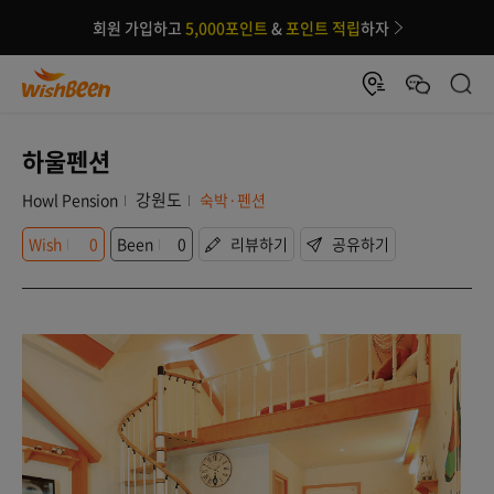
회원 가입하고
5,000포인트
&
포인트 적립
하자
하울펜션
강원도
Howl Pension
숙박·펜션
Wish
0
Been
0
리뷰하기
공유하기