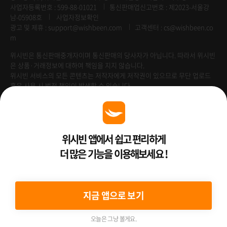
사업자등록번호 : 599-88-01021
통신판매업신고번호 : 제2023-서울강
남-05908호
사업자정보확인
광고 및 제휴 :
support@wishbeen.com
고객센터 : cs@wishbeen.co
m
위시빈은 통신판매중개자이며 통신판매의 당사자가 아닙니다. 따라서 위시빈
은 상품·거래정보에 대하여 책임을 지지 않습니다.
위시빈 서비스의 모든 콘텐츠는 저작자에게 저작권이 있으므로 무단 업로드
혹은 사용 시 법적 책임이 발생할 수 있습니다.
Venture Enterprise
위시빈 앱에서 쉽고 편리하게
더 많은 기능을 이용해보세요 !
2022 ⓒ Better Than WishBeen.
지금 앱으로 보기
오늘은 그냥 볼게요.