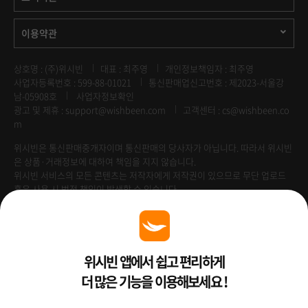
이용약관
상호명 : (주)위시빈
대표 : 최주영
개인정보책임자 : 최주영
사업자등록번호 : 599-88-01021
통신판매업신고번호 : 제2023-서울강
남-05908호
사업자정보확인
광고 및 제휴 :
support@wishbeen.com
고객센터 : cs@wishbeen.co
m
위시빈은 통신판매중개자이며 통신판매의 당사자가 아닙니다. 따라서 위시빈
은 상품·거래정보에 대하여 책임을 지지 않습니다.
위시빈 서비스의 모든 콘텐츠는 저작자에게 저작권이 있으므로 무단 업로드
혹은 사용 시 법적 책임이 발생할 수 있습니다.
Venture Enterprise
위시빈 앱에서 쉽고 편리하게
더 많은 기능을 이용해보세요 !