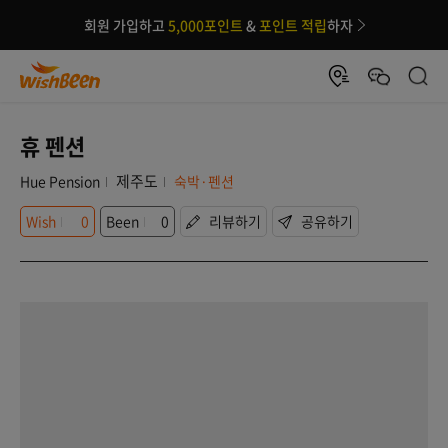
회원 가입하고
5,000포인트
&
포인트 적립
하자
휴 펜션
제주도
Hue Pension
숙박·펜션
Wish
0
Been
0
리뷰하기
공유하기