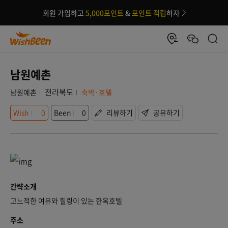
회원 가입하고
5,000포인트
&
포인트 적립
하자
남원예촌
전라북도
남원예촌
숙박·호텔
Wish
0
Been
0
리뷰하기
공유하기
간략소개
고느적한 여유와 힐링이 있는 한옥호텔
주소