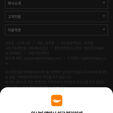
회사소개
고객지원
이용약관
상호명 : (주)위시빈
대표 : 최주영
개인정보책임자 : 최주영
사업자등록번호 : 599-88-01021
통신판매업신고번호 : 제2023-서울강
남-05908호
사업자정보확인
광고 및 제휴 :
support@wishbeen.com
고객센터 : cs@wishbeen.co
m
위시빈은 통신판매중개자이며 통신판매의 당사자가 아닙니다. 따라서 위시빈
은 상품·거래정보에 대하여 책임을 지지 않습니다.
위시빈 서비스의 모든 콘텐츠는 저작자에게 저작권이 있으므로 무단 업로드
혹은 사용 시 법적 책임이 발생할 수 있습니다.
Venture Enterprise