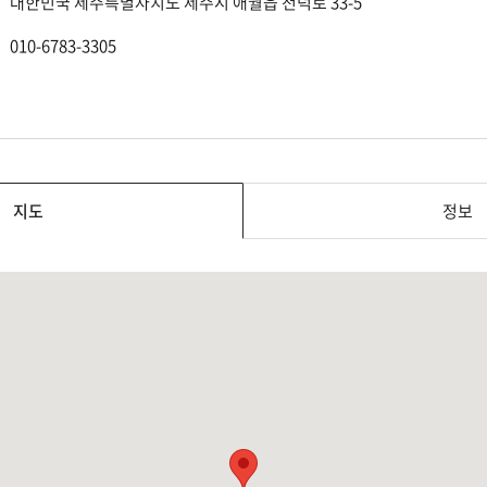
대한민국 제주특별자치도 제주시 애월읍 천덕로 33-5
010-6783-3305
지도
정보