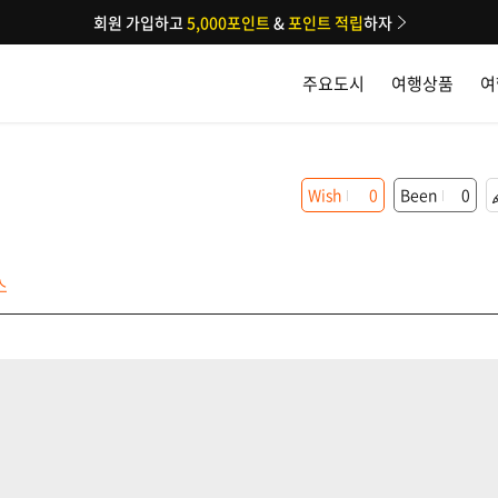
회원 가입하고
5,000포인트
&
포인트 적립
하자
주요도시
여행상품
여
Wish
0
Been
0
스