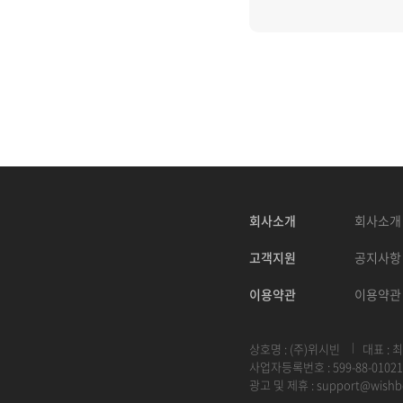
회사소개
회사소개
고객지원
공지사항
이용약관
이용약관
상호명 : (주)위시빈
대표 : 
사업자등록번호 : 599-88-01021
광고 및 제휴 :
support@wishb