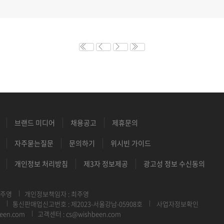
브랜드 미디어
채용공고
제휴문의
자주묻는질문
문의하기
위시빈 가이드
개인정보 처리방침
제3자 정보제공
광고성 정보 수신동의
최주영
개인정보책임자 : 최주영
통신판매업신고번호 : 제2023-서울강남-05908호
사업자정보확인
een.com
고객센터 : cs@wishbeen.com