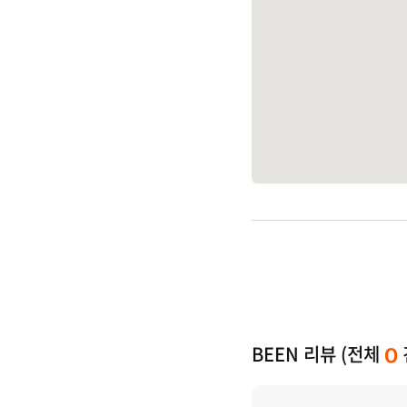
BEEN 리뷰 (전체
0