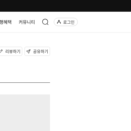
행혜택
커뮤니티
로그인
리뷰하기
공유하기